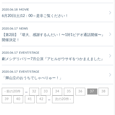
2020.06.18
MOVIE
6月20日(土)12：00～是非ご覧ください！
2020.06.17
NEWS
【第2回】『堪大、感謝するんだい！〜1対1ビデオ通話開催〜』
開催決定！
2020.06.17
EVENT/STAGE
劇メシデリバリー7月公演『アヒルがウサギをつかまえました』
2020.06.17
EVENT/STAGE
「輝山立のおうちでしゃべりゅー！」
‹ 前の20件
...
32
33
34
35
36
37
38
39
40
41
42
...
次の20件 ›