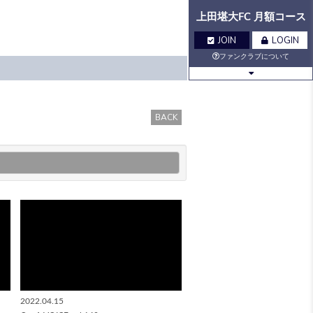
上田堪大FC 月額コース
JOIN
LOGIN
ファンクラブについて
BLOG
MOVIE
BACK
Q&A
GALLERY
VOICE
BIRTHDAY
TICKET
MAIL
MAIL
MAGAZINE
2022.04.15