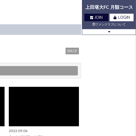
上田堪大FC 月額コース
JOIN
LOGIN
ファンクラブについて
BLOG
MOVIE
BACK
Q&A
GALLERY
VOICE
BIRTHDAY
TICKET
MAIL
MAIL
MAGAZINE
2022.09.06