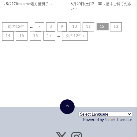
～8/21Citrolarme処方箋男子～
6月20日(土)12：00～是非ご覧くださ
い！
‹ 前の12件
...
7
8
9
10
11
12
13
14
15
16
17
...
次の12件 ›
Powered by
Translate