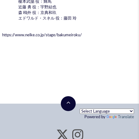
榎本武揚 役：輝馬
近藤 勇 役：宇野結也
森 鴎外 役：京典和玖
エドワルド・スネル 役：藤田 玲
https://www.nelke.co.jp/stage/bakumeiroku/
Powered by
Translate