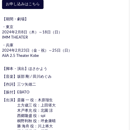
お申し込みはこちら
【期間・劇場】
・東京
2024年2月8日（木）～18日（日）
IMM THEATER
・兵庫
2024年2月23日（金・祝）～25日（日）
AiiA 2.5 Theater Kobe
【脚本・演出】ほさかよう
【音楽】坂部 剛 / 田川めぐみ
【作詞】三ツ矢雄二
【振付】EBATO
【出演】斎藤 一 役：木原瑠生
土方歳三 役：上田堪大
木戸孝允 役：北園 涼
西郷隆盛 役：spi
桐野利秋 役：坪倉康晴
勝 海舟 役：川上将大