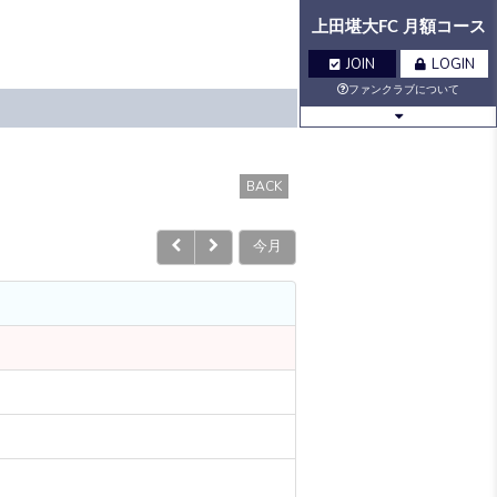
上田堪大FC 月額コース
JOIN
LOGIN
ファンクラブについて
BLOG
MOVIE
BACK
今月
Q&A
GALLERY
VOICE
BIRTHDAY
TICKET
MAIL
MAIL
MAGAZINE