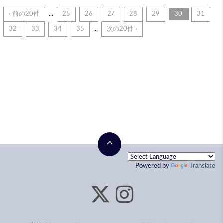
‹ 前の20件
...
25
26
27
28
29
30
31
32
33
34
35
...
次の20件 ›
Powered by
Translate