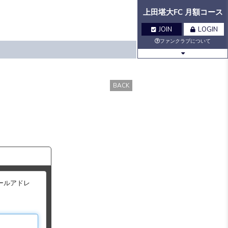
上田堪大FC 月額コース
JOIN
LOGIN
ファンクラブについて
BLOG
MOVIE
BACK
Q&A
GALLERY
VOICE
BIRTHDAY
TICKET
MAIL
ールアドレ
MAIL
MAGAZINE