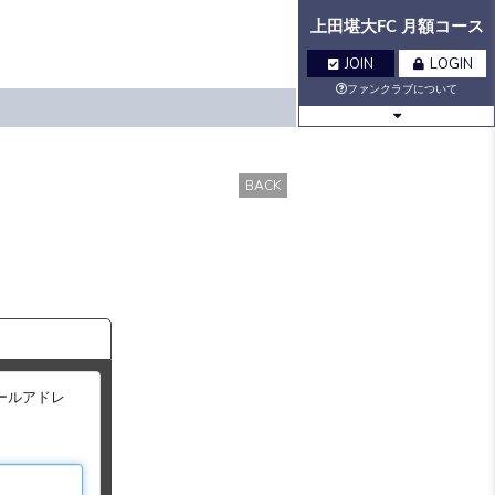
上田堪大FC 月額コース
JOIN
LOGIN
ファンクラブについて
BLOG
MOVIE
BACK
Q&A
GALLERY
VOICE
BIRTHDAY
TICKET
MAIL
ールアドレ
MAIL
MAGAZINE