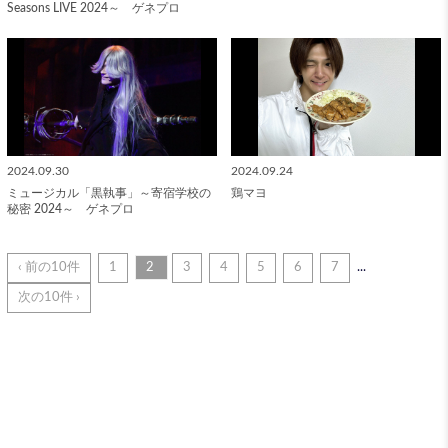
Seasons LIVE 2024～ ゲネプロ
2024.09.30
2024.09.24
ミュージカル「黒執事」～寄宿学校の
鶏マヨ
秘密 2024～ ゲネプロ
‹ 前の10件
1
2
3
4
5
6
7
...
次の10件 ›