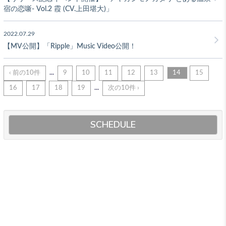
宿の恋噺- Vol.2 霞 (CV.上田堪大)」
2022.07.29
【MV公開】「Ripple」Music Video公開！
‹ 前の10件
...
9
10
11
12
13
14
15
16
17
18
19
...
次の10件 ›
SCHEDULE