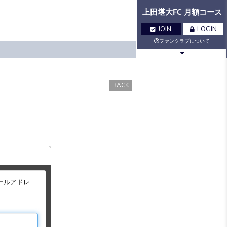
上田堪大FC 月額コース
JOIN
LOGIN
ファンクラブについて
BLOG
MOVIE
BACK
Q&A
GALLERY
VOICE
BIRTHDAY
TICKET
MAIL
ールアドレ
MAIL
MAGAZINE