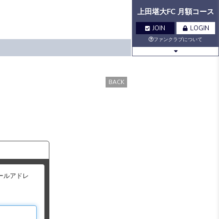
上田堪大FC 月額コース
JOIN
LOGIN
ファンクラブについて
BLOG
MOVIE
BACK
Q&A
GALLERY
VOICE
BIRTHDAY
TICKET
MAIL
ールアドレ
MAIL
MAGAZINE