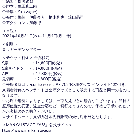
◇演出：松崎史也
◇脚本：亀田真二郎
◇音楽：Yu（vague）
◇振付：梅棒（伊藤今人 楢木和也 遠山晶司）
◇アクション：加藤 学
＜日程＞
2024年10月31日(木)～11月4日(月・休)
＜劇場＞
東京ガーデンシアター
＜チケット料金＞ 全席指定
S席 ：14,800円(税込)
S席サイドシート：14,800円(税込)
A席 ：12,800円(税込)
見切席 ：12,800円(税込)
※来場者特典：Four Seasons LIVE 2024公演グッズ ペンライト1本付き。
来場者特典のペンライトは公演グッズとして販売する商品と同一のものに
なります。
※お席の場所によりましては、一部見えづらい場合がございます。当日の
座席位置の変更、返金対応など一切行えませんので、予めご了承いただい
たお客様のみご購入ください。
※サイドシート、見切席は本先行販売の受付対象外となります。
＜MANKAI STAGE『A3!』公式サイト＞
https://www.mankai-stage.jp