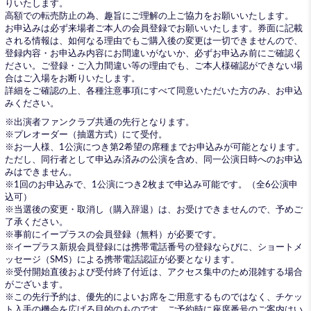
りいたします。
高額での転売防止の為、趣旨にご理解の上ご協力をお願いいたします。
お申込みは必ず来場者ご本人の会員登録でお願いいたします。券面に記載
される情報は、如何なる理由でもご購入後の変更は一切できませんので、
登録内容・お申込み内容にお間違いがないか、必ずお申込み前にご確認く
ださい。ご登録・ご入力間違い等の理由でも、ご本人様確認ができない場
合はご入場をお断りいたします。
詳細をご確認の上、各種注意事項にすべて同意いただいた方のみ、お申込
みください。
※出演者ファンクラブ共通の先行となります。
※プレオーダー（抽選方式）にて受付。
※お一人様、1公演につき第2希望の席種までお申込みが可能となります。
ただし、同行者として申込み済みの公演を含め、同一公演日時へのお申込
みはできません。
※1回のお申込みで、1公演につき2枚まで申込み可能です。（全6公演申
込可）
※当選後の変更・取消し（購入辞退）は、お受けできませんので、予めご
了承ください。
※事前にイープラスの会員登録（無料）が必要です。
※イープラス新規会員登録には携帯電話番号の登録ならびに、ショートメ
ッセージ（SMS）による携帯電話認証が必要となります。
※受付開始直後および受付終了付近は、アクセス集中のため混雑する場合
がございます。
※この先行予約は、優先的によいお席をご用意するものではなく、チケッ
ト入手の機会を広げる目的のものです。ご予約時に座席番号のご案内はい