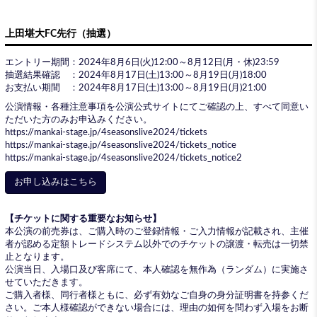
上田堪大FC先行（抽選）
エントリー期間：2024年8月6日(火)12:00～8月12日(月・休)23:59
抽選結果確認 ：2024年8月17日(土)13:00～8月19日(月)18:00
お支払い期間 ：2024年8月17日(土)13:00～8月19日(月)21:00
公演情報・各種注意事項を公演公式サイトにてご確認の上、すべて同意い
ただいた方のみお申込みください。
https://mankai-stage.jp/4seasonslive2024/tickets
https://mankai-stage.jp/4seasonslive2024/tickets_notice
https://mankai-stage.jp/4seasonslive2024/tickets_notice2
お申し込みはこちら
【チケットに関する重要なお知らせ】
本公演の前売券は、ご購入時のご登録情報・ご入力情報が記載され、主催
者が認める定額トレードシステム以外でのチケットの譲渡・転売は一切禁
止となります。
公演当日、入場口及び客席にて、本人確認を無作為（ランダム）に実施さ
せていただきます。
ご購入者様、同行者様ともに、必ず有効なご自身の身分証明書を持参くだ
さい。ご本人様確認ができない場合には、理由の如何を問わず入場をお断