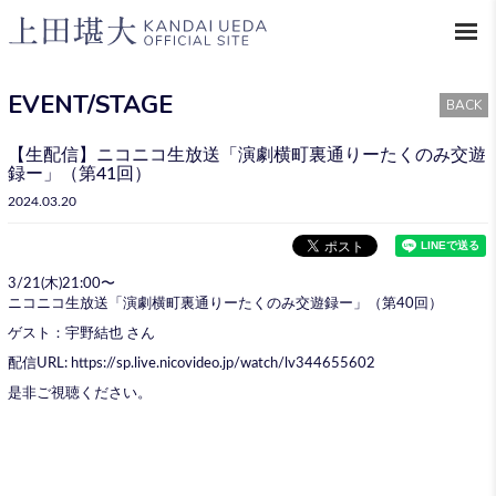
EVENT/STAGE
BACK
【生配信】ニコニコ生放送「演劇横町裏通りーたくのみ交遊
録ー」（第41回）
2024.03.20
3/21(木)21:00〜
ニコニコ生放送「演劇横町裏通りーたくのみ交遊録ー」（第40回）
ゲスト：宇野結也 さん
配信URL:
https://sp.live.nicovideo.jp/watch/lv344655602
是非ご視聴ください。