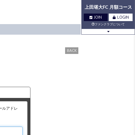
上田堪大FC 月額コース
JOIN
LOGIN
ファンクラブについて
BLOG
MOVIE
BACK
Q&A
GALLERY
VOICE
BIRTHDAY
TICKET
MAIL
ールアドレ
MAIL
MAGAZINE