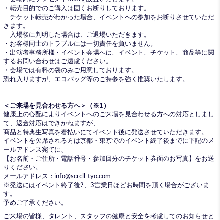
・転売目的でのご購入は固くお断りしております。
チケット転売がわかった場合、イベントへの参加をお断りさせていただ
きます。
入場後に判明した場合は、ご退場いただきます。
・お客様同士のトラブルには一切責任を負いません。
・出演者事務所様・イベント会場へは、イベント、チケット、商品等に関
するお問い合わせはご遠慮ください。
・会場では有料の袋のみご用意しております。
恐れ入りますが、エコバッグ等のご持参を強く推奨いたします。
＜ご来場を見合わせる方へ＞（※1）
健康上の心配によりイベントへのご来場を見合わせる方への対応としまし
て、返金対応はできかねますが、
商品と特典生写真を着払いにてイベント後に発送させていただきます。
イベントを欠席される方は京都・東京でのイベント終了後までに下記のメ
ールアドレス宛てに、
【お名前・ご住所・電話番号・参加回分のチケット券面のお写真】をお送
りください。
メールアドレス：info@scroll-tyo.com
※発送にはイベント終了後2、3営業日ほどお時間を頂く場合がございま
す。
予めご了承ください。
ご来場の皆様、タレント、スタッフの健康と安全を考慮してのお知らせと