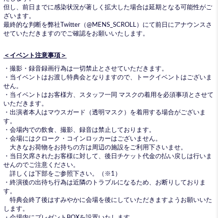
但し、前日までに感染状況が著しく拡大した場合は延期となる可能性がご
ざいます。
最終的な判断を弊社Twitter（
@MENS_SCROLL
）にて前日にアナウンスさ
せていただきますのでご確認をお願いいたします。
＜イベント注意事項＞
・撮影・録音録画行為は一切禁止とさせていただきます。
・当イベントはお渡し特典会となりますので、トークイベントはございま
せん。
・当イベントはお客様方、スタッフ一同 マスクの着用を必須事項とさせて
いただきます。
・出演者本人はマウスガード（透明マスク）を着用する場合がございま
す。
・会場内での飲食、撮影、録音は禁止しております。
・会場にはクローク・コインロッカーはございません。
大きなお荷物をお持ちの方は周辺の施設をご利用下さいませ。
・当日欠席されたお客様に対して、後日チケット代金の払い戻しは行いま
せんのでご注意ください。
詳しくは下部をご参照下さい。（※1）
・終演後の出待ち行為は近隣のトラブルになるため、お断りしておりま
す。
特典会終了後はすみやかに会場を後にしていただきますようお願いいた
します。
・会場内にプレゼントBOXを設置いたします。