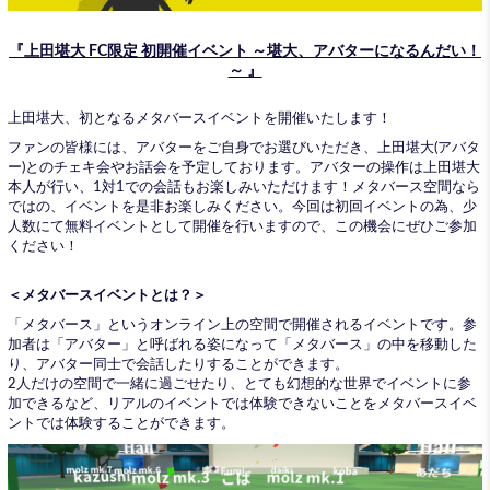
『上田堪大 FC限定
初開催イベント
～堪大、アバターになるんだい！
～ 』
上田堪大、初となるメタバースイベントを開催いたします！
ファンの皆様には、アバターをご自身でお選びいただき、上田堪大(アバタ
ー)とのチェキ会やお話会を予定しております。アバターの操作は上田堪大
本人が行い、1対1での会話もお楽しみいただけます！メタバース空間なら
ではの、イベントを是非お楽しみください。今回は初回イベントの為、少
人数にて無料イベントとして開催を行いますので、この機会にぜひご参加
ください！
＜メタバースイベントとは？＞
「メタバース」というオンライン上の空間で開催されるイベントです。参
加者は「アバター」と呼ばれる姿になって「メタバース」の中を移動した
り、アバター同士で会話したりすることができます。
2人だけの空間で一緒に過ごせたり、とても幻想的な世界でイベントに参
加できるなど、リアルのイベントでは体験できないことをメタバースイベ
ントでは体験することができます。