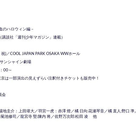
血のハロウィン編－
（講談社「週刊少年マガジン」連載）
祝)／COOL JAPAN PARK OSAKA WWホール
)／サンシャイン劇場
：00～
定、東京は一部演出の見えずらい注釈付きチケットも販売中！
員会
地圭介：上田堪大／羽宮一虎：赤澤 燈／橘 日向:花瀬琴音／橘 直人:野口 準／
菊池修司／龍宮寺 堅:陳内 将／佐野万次郎:松田 凌 他