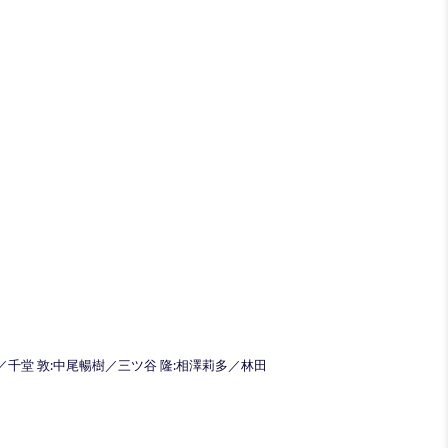
千堂 敦:中尾暢樹／三ツ谷 隆:相澤莉多／林田