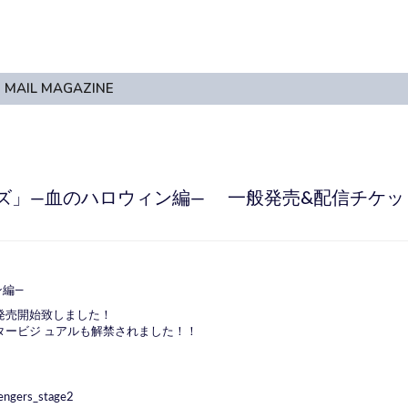
MAIL MAGAZINE
ズ」―血のハロウィン編― 一般発売&配信チケッ
ン編―
発売開始致しました！
タービジ ュアルも解禁されました！！
vengers_stage
2