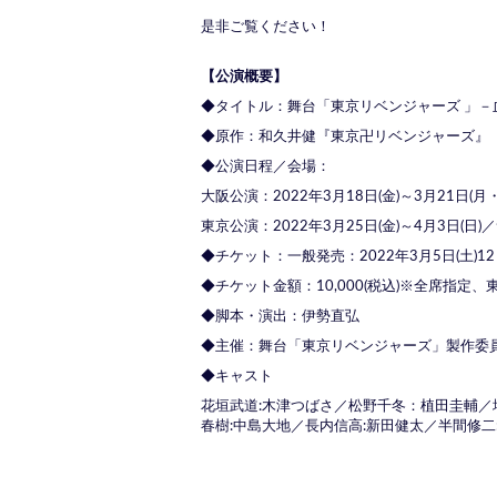
是非ご覧ください！
【公演概要】
◆タイトル：舞台「東京リベンジャーズ 」－
◆原作：和久井健『東京卍リベンジャーズ』
◆公演日程／会場：
大阪公演：2022年
3月18日(金)
～3月21日(月・
東京公演：2022年
3月25日(金)
～4月3日(日
◆チケット：一般発売：2022年3月5日(土)12
◆チケット金額：10,000(税込)※全席指
◆脚本・演出：伊勢直弘
◆主催：舞台「東京リベンジャーズ」製作委
◆キャスト
花垣武道:木津つばさ／松野千冬：植田圭輔／場
春樹:中島大地／長内信高:新田健太／半間修二: