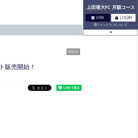
上田堪大FC 月額コース
JOIN
LOGIN
ファンクラブについて
BLOG
MOVIE
BACK
ト販売開始！
Q&A
GALLERY
VOICE
BIRTHDAY
TICKET
MAIL
MAIL
MAGAZINE