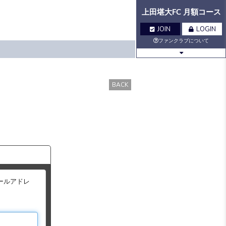
上田堪大FC 月額コース
JOIN
LOGIN
ファンクラブについて
BLOG
MOVIE
BACK
Q&A
GALLERY
VOICE
BIRTHDAY
TICKET
MAIL
ールアドレ
MAIL
MAGAZINE