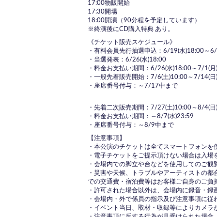
17:00物販開始
17:30開場
18:00開演（90分程を予定しています）
※終演後にCD購入特典 あり。
《チケット販売スケジュール》
・有料会員先行抽選申込：6/19(水)18:00～6/24
・当選発表：6/26(水)18:00
・料金お支払い期間：6/26(水)18:00～7/1(月)
・一般先着販売開始：7/6(土)10:00～7/14(日)
・座席番号付与：～7/17中まで
・先着二次販売期間：7/27(土)10:00～8/4(日)
・料金お支払い期間：～8/7(水)23:59
・座席番号付与：～8/9中まで
【注意事項】
・本公演のチケットは全てスマートフォンを
・電子チケットをご提示頂けない場合は入場
・会場内での脚立や台などを使用してのご観
・災害や天候、トラブルやアーティストの都
での交通費・宿泊費等はお客様ご自身のご負
・許可された場合以外は、会場内に録音・録
・会場内・外で係員の指示及び注意事項に従
・イベント当日、取材・収録等によりカメラ
・注意事項に反する行為が見受けられた場合