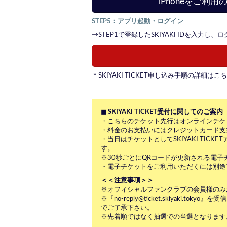
iPhoneをご利
STEP5：アプリ起動・ログイン
→STEP1で登録したSKIYAKI IDを入力し
＊SKIYAKI TICKET申し込み手順の詳細は
◼︎ SKIYAKI TICKET受付に関してのご案内
・こちらのチケット先行はオンラインチケット(SK
・料金のお支払いにはクレジットカード支
・当日はチケットとしてSKIYAKI TIC
す。
※30秒ごとにQRコードが更新される電
・電子チケットをご利用いただくには別途
＜＜注意事項＞＞
※オフィシャルファンクラブの会員様のみ
※『no-reply@ticket.skiya
でご了承下さい。
※先着順ではなく抽選での当選となります