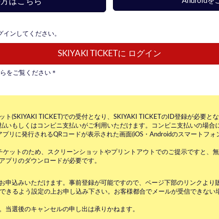
用の方はこちら
Androi
、ログインしてください。
SKIYAKI TICKETに
ログイン
こちらをご覧ください＊
IYAKI TICKET)での受付となり、SKIYAKI TICKETのID登録が必要
払いもしくはコンビニ支払いがご利用いただけます。コンビニ支払いの場合には
KETアプリに発行されるQRコードが表示された画面(iOS・Androidのスマー
子チケットのため、スクリーンショットやプリントアウトでのご提示ですと、
アプリのダウンロードが必要です。
お申込みいただけます。事前登録が可能ですので、ページ下部のリンクより
ki.tokyo』を受信できるよう設定の上お申し込み下さい。お客様都合でメールが受信
。当選後のキャンセルの申し出は承りかねます。