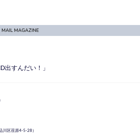
MAIL MAGAZINE
、CD出すんだい！」
」
区荏原4-5-28）