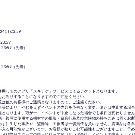
(月)23:59
23:59
 23:59（先着）
 23:59（先着）
使用してのアプリ「スキチケ」サービスによるチケットとなります。
をお断りすることになりますのでご注意ください。
覧は他のお客様のご迷惑となりますので、ご遠慮ください。
合等により、やむをえずイベントの内容を予告なく変更、または中止する場
担となります。万が一、イベントが中止になった場合でも条件は変わりません
画・複写に使用する機材での撮影・録音行為及び危険物の持ちこみは固くお断
わずに生じた事故や、盗難等、主催者は一切責任を負いません。貴重品は各自
が入る可能性がございます。お客様が映りこむ可能性もございますこと、予め
、及び当日スタッフの指示に従って頂けない場合は、イベントの中止 もしくは