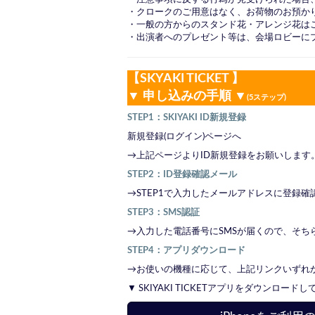
・クロークのご用意はなく、お荷物のお預か
・一般の方からのスタンド花・アレンジ花は
・出演者へのプレゼント等は、会場ロビーに
【SKYAKI TICKET 】
▼ 申し込みの手順 ▼
(5ステップ)
STEP1：SKIYAKI ID新規登録
新規登録(ログイン)ページへ
→上記ページよりID新規登録をお願いします
STEP2：ID登録確認メール
→STEP1で入力したメールアドレスに登録
STEP3：SMS認証
→入力した電話番号にSMSが届くので、そち
STEP4：アプリダウンロード
→お使いの機種に応じて、上記リンクいずれかの
▼ SKIYAKI TICKETアプリをダウンロード