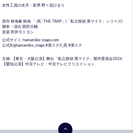
女性工員の水月・影男 野々花ひまり
原作 林海象 映画 「-罠- THE TRAP」(「私立探偵 濱マイク」シリーズ)
脚本・演出 西田大輔
音楽 田井モトヨシ
公式サイト: hamamike-stage.com
公式X:@hamamike_stage #濱ステ3_罠 #濱ステ
主催: 【東京・大阪公演】舞台「私立探偵 濱マイク」製作委員会2026
【愛知公演】中京テレビ・中京テレビクリエイション