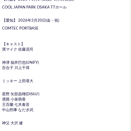
COOL JAPAN PARK OSAKA TTホール
【愛知】 2026年3月20日(金・祝)
COMTEC PORTBASE
【キャスト】
濱マイク 佐藤流司
神津 福井巴也(UNiFY)
百合子 川上千尋
ミッキー 上田堪大
星野 矢部昌暉(DISH//)
濱茜 小泉萌香
王百蘭 七木奏音
中山刑事 なだぎ武
神父 大沢 健